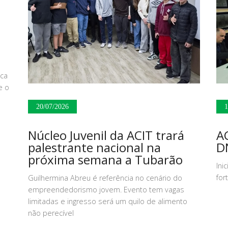
sca
e o
20/07/2026
1
Núcleo Juvenil da ACIT trará
AC
palestrante nacional na
DN
próxima semana a Tubarão
Ini
for
Guilhermina Abreu é referência no cenário do
empreendedorismo jovem. Evento tem vagas
limitadas e ingresso será um quilo de alimento
não perecível