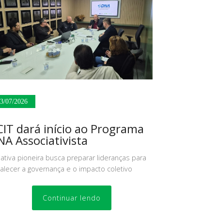
3/07/2026
IT dará início ao Programa
A Associativista
ciativa pioneira busca preparar lideranças para
talecer a governança e o impacto coletivo
Continuar lendo