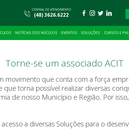
CENTRAL DE ATENDIMENTO
(48) 3626.6222
CLEOS
NOTÍCIAS DOS NÚCLEOS
EVENTOS
SOLUÇÕES
CURSOS E PA
Torne-se um associado ACIT
m movimento que conta com a força empres
 que torna possível realizar diversas conq
ia de nosso Município e Região. Por isso, 
á acesso a diversas Soluções para o desen