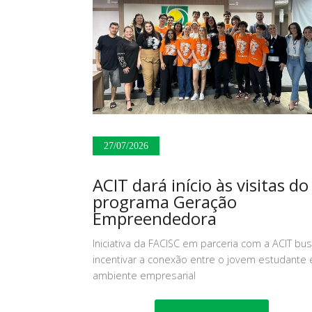
27/07/2026
ACIT dará início às visitas do
programa Geração
Empreendedora
Iniciativa da FACISC em parceria com a ACIT bu
incentivar a conexão entre o jovem estudante 
ambiente empresarial