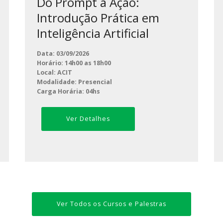
Do Prompt a Ação:
Introdução Prática em
Inteligência Artificial
Data: 03/09/2026
Horário: 14h00 as 18h00
Local: ACIT
Modalidade: Presencial
Carga Horária: 04hs
Ver Detalhes
Ver Todos os Cursos e Palestras