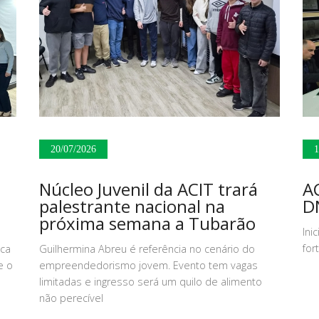
20/07/2026
1
Núcleo Juvenil da ACIT trará
AC
palestrante nacional na
DN
próxima semana a Tubarão
Ini
for
sca
Guilhermina Abreu é referência no cenário do
e o
empreendedorismo jovem. Evento tem vagas
limitadas e ingresso será um quilo de alimento
não perecível