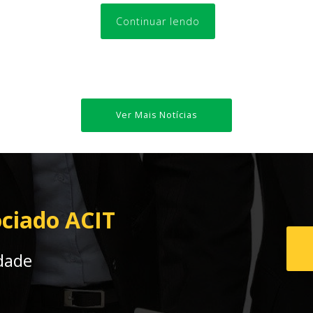
Continuar lendo
Ver Mais Notícias
ciado ACIT
dade
.