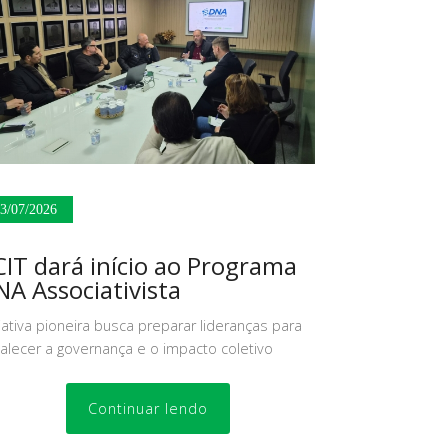
3/07/2026
IT dará início ao Programa
A Associativista
ciativa pioneira busca preparar lideranças para
talecer a governança e o impacto coletivo
Continuar lendo