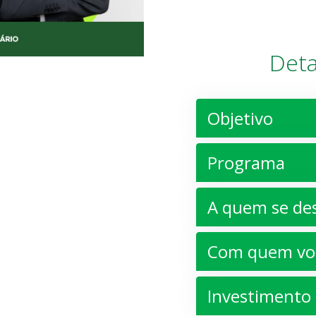
Deta
Objetivo
Programa
A quem se de
Com quem voc
Investimento